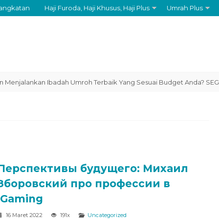
angkatan
Haji Furoda, Haji Khusus, Haji Plus
Umrah Plus
jalankan Ibadah Umroh Terbaik Yang Sesuai Budget Anda? SEGERA HU
Перспективы будущего: Михаил
Зборовский про профессии в
iGaming
16 Maret 2022
191x
Uncategorized