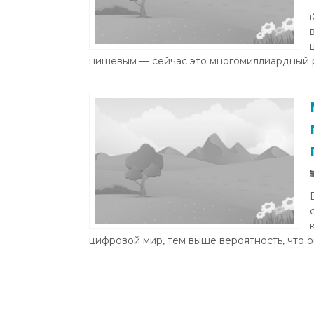
нишевым — сейчас это многомиллиардный 
Umrah Be
Reguler
Rp
цифровой мир, тем выше вероятность, что он