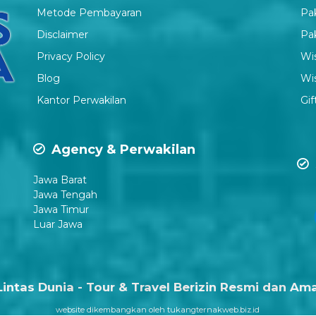
Metode Pembayaran
Pa
Disclaimer
Pa
P
rivacy Policy
Wi
Blog
Wis
Kantor Perwakilan
Gif
Agency & Perwakilan
Jawa Barat
Jawa Tengah
Jawa Timur
Luar Jawa
Lintas Dunia - Tour & Travel Berizin Resmi dan A
website dikembangkan oleh tukangternakweb.biz.id