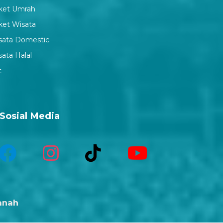
ket Umrah
ket Wisata
sata Domestic
ata Halal
t
Sosial Media
manah