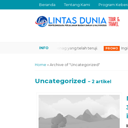
Beranda
Tentang Kami
Program Keber
o Perjalanan Resmi Kemenag yang telah teruji.
Ingin Men
PROMO
Home
»
Archive of "Uncategorized"
Uncategorized
~ 2 artikel