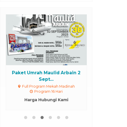
Paket Umroh 
Paket Umrah Maulid Arbain 2
Sept...
Musim Libur
Full Program Mekah Madinah
Rp 36.0
Program 16 Hari
Harga Hubungi Kami