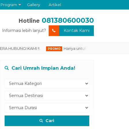
Program
Gallery
Artikel
081380600030
Hotline
Informasi lebih lanjut?
Kontak Kami
BUNGI KAMI !!.
Hanya untuk anda yang DAFTAR HARI INI, P
PROMO
Cari Umrah Impian Anda!
Cari