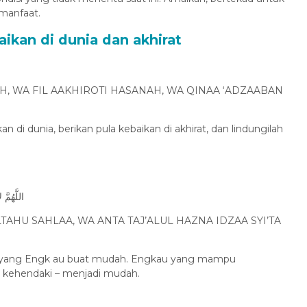
rmanfaat.
aikan di dunia dan akhirat
, WA FIL AAKHIROTI HASANAH, WA QINAA ‘ADZAABAN
an di dunia, berikan pula kebaikan di akhirat, dan lindungilah
اللَّهُمَّ
AHU SAHLAA, WA ANTA TAJ’ALUL HAZNA IDZAA SYI’TA
ali yang Engk au buat mudah. Engkau yang mampu
au kehendaki – menjadi mudah.