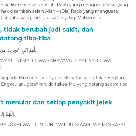
ak disembah selain Allah, Rabb yang menguasai ‘arsy, yang
hak disembah selain Allah – (Dia) Rabb yang menguasai
Dia) Rabb yang menguasai ‘arsy, lagi Mahamulia.
, tidak berubah jadi sakit, dan
datang tiba-tiba
اللَّهُمَّ إِنِّيٍ أَعُوذُ بِكَ مِ
AALI NI’MATIK, WA TAHAWWULI ‘AAFIYATIK, WA
.
ng kepada-Mu dari hilangnya kenikmatan yang telah Engkau
 Engkau anugerahkan, dari siksa-Mu yang datang secara tiba-
it menular dan setiap penyakit jelek
اَللَّهُمَّ إ
 BAROSHI WAL JUNUUNI WAL JUDZAAMI WA MIN SAYYI-