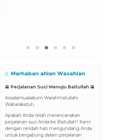
Umrah Plus Tu
Turki
Harga H
Marhaban ahlan Wasahlan
🕋
Perjalanan Suci Menuju Baitullah
🕋
Assalamualaikum Warahmatullahi
Wabarakatuh,
Apakah Anda telah merencanakan
perjalanan suci Anda ke Baitullah? Kami
dengan rendah hati mengundang Anda
untuk bergabung dalam perjalanan