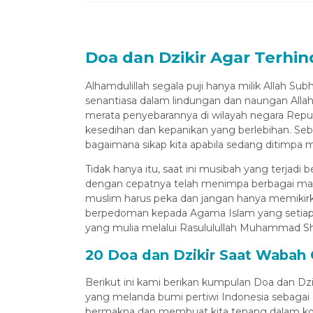
Doa dan Dzikir Agar Terhi
Alhamdulillah segala puji hanya milik Allah Su
senantiasa dalam lindungan dan naungan Allah
merata penyebarannya di wilayah negara Repu
kesedihan dan kepanikan yang berlebihan. Seb
bagaimana sikap kita apabila sedang ditimpa 
Tidak hanya itu, saat ini musibah yang terjad
dengan cepatnya telah menimpa berbagai maca
muslim harus peka dan jangan hanya memikirkan
Umrah Plu
berpedoman kepada Agama Islam yang setiap ba
S
yang mulia melalui Rasululullah Muhammad Shal
Turki
20 Doa dan Dzikir Saat Wabah
Rp 38
Berikut ini kami berikan kumpulan Doa dan Dz
yang melanda bumi pertiwi Indonesia sebagai 
bermakna dan membuat kita tenang dalam kond