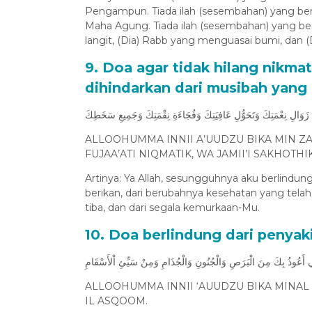
Pengampun. Tiada ilah (sesembahan) yang berh
Maha Agung. Tiada ilah (sesembahan) yang ber
langit, (Dia) Rabb yang menguasai bumi, dan (
9. Doa agar tidak hilang nikmat
dihindarkan dari musibah yang 
نْ زَوَالِ نِعْمَتِكَ وَتَحَوُّلِ عَافِيَتِكَ وَفُجَاءَةِ نِقْمَتِكَ وَجَمِيعِ سَخَطِكَ
ALLOOHUMMA INNII A’UUDZU BIKA MIN ZAW
FUJAA’ATI NIQMATIK, WA JAMII’I SAKHOTHIK
Artinya: Ya Allah, sesungguhnya aku berlindu
berikan, dari berubahnya kesehatan yang telah
tiba, dan dari segala kemurkaan-Mu.
10. Doa berlindung dari penyak
ِنِّي أَعُوذُ بِكَ مِنَ الْبَرَصِ وَالْجُنُونِ وَالْجُذَامِ وَمِنْ سَيِّئِ اْلأَسْقَامِ
ALLOOHUMMA INNII ‘AUUDZU BIKA MINAL
IL ASQOOM.