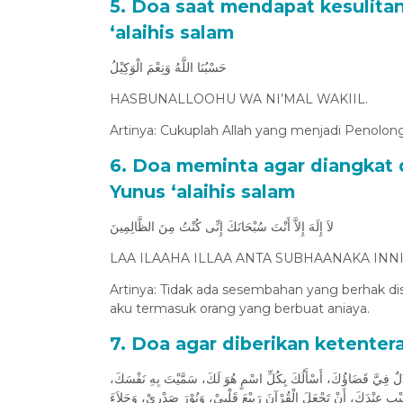
5. Doa saat mendapat kesulitan
‘alaihis salam
حَسْبُنَا اللَّهُ وَنِعْمَ الْوَكِيْلُ
HASBUNALLOOHU WA NI’MAL WAKIIL.
Artinya: Cukuplah Allah yang menjadi Penolong
6. Doa meminta agar diangkat d
Yunus ‘alaihis salam
لاَ إِلَهَ إِلاَّ أَنْتَ سُبْحَانَكَ إِنِّى كُنْتُ مِنَ الظَّالِمِينَ
LAA ILAAHA ILLAA ANTA SUBHAANAKA INN
Artinya: Tidak ada sesembahan yang berhak 
aku termasuk orang yang berbuat aniaya.
7. Doa agar diberikan ketenter
 عَدْلٌ فِيَّ قَضَاؤُكَ، أَسْأَلُكَ بِكُلِّ اسْمٍ هُوَ لَكَ، سَمَّيْتَ بِهِ نَفْسَكَ
غَيْبِ عِنْدَكَ، أَنْ تَجْعَلَ الْقُرْآنَ رَبِيْعَ قَلْبِيْ، وَنُوْرَ صَدْرِيْ، وَجَلاَءَ