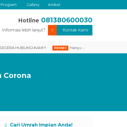
Program
Gallery
Artikel
081380600030
Hotline
Informasi lebih lanjut?
Kontak Kami
 HUBUNGI KAMI !!.
Hanya untuk anda yang DAFTAR HARI INI,
PROMO
h Corona
Cari Umrah Impian Anda!