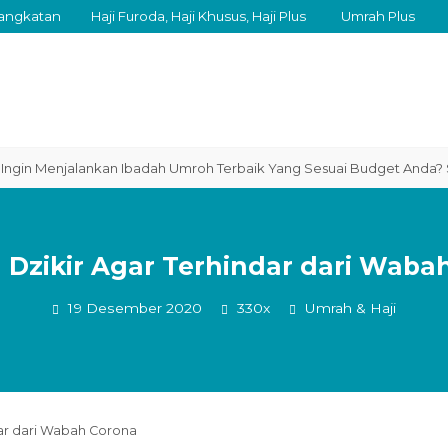
angkatan
Haji Furoda, Haji Khusus, Haji Plus
Umrah Plus
enjalankan Ibadah Umroh Terbaik Yang Sesuai Budget Anda? SEGERA
 Dzikir Agar Terhindar dari Waba
19 Desember 2020
330x
Umrah & Haji
dar dari Wabah Corona