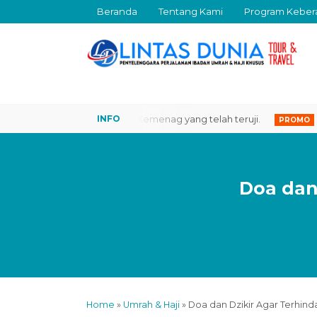
Beranda
Tentang Kami
Program Keber
iro Perjalanan Resmi Kemenag yang telah teruji.
Ingin M
PROMO
Doa dan
Home
»
Umrah & Haji
»
Doa dan Dzikir Agar Terhin