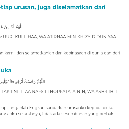
tiap urusan, juga diselamatkan dari
اللَّهُمَّ أَحْسِنْ عَا
UURI KULLIHAA, WA AJIRNAA MIN KHIZYID DUN-YAA
san kami, dan selamatkanlah dari kebinasaan di dunia dan dari
duka
اللَّهُمَّ رَحْمَتَكَ أَرْجُو فَلاَ تَكِلْن
KILNII ILAA NAFSII THORFATA ‘AININ, WA ASH-LIHLII
arap, janganlah Engkau sandarkan urusanku kepada diriku
a urusanku seluruhnya, tidak ada sesembahan yang berhak