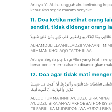
Artinya: Ya Allah, sungguh aku berlindung kepad
keburukan segala macam penyakit.
11. Doa ketika melihat orang la
sendiri, tidak didengar orang la
ذِي عَافَانِي مِمَّا ابْتَلاَكَ بِهِ وَفَضَّلَنِي عَلَى كَثِيرٍ مِمَّنْ خَلَقَ تَفْضِيلاً
ALHAMDULILLAAHILLADZII ‘AAFAANII MIMM
MIMMAN KHOLAQO TAFDHIILAA.
Artinya: Segala puji bagi Allah yang telah 
benar-benar memuliakanku dibandingkan makh
12. Doa agar tidak mati menger
 يَتَخَبَّطَنِي الشَّيْطَانُ عِنْدَ الْمَوْتِ وَأَعُوذُ بِكَ أَنْ أَمُوتَ فِي سَبِيلِكَ
مُدْبِرًا وَأَعُوذُ بِكَ أَنْ أَمُوتَ لَدِيغًا
ALLOOHUMMA INNII A’UUDZU BIKA MINAT
A’UUDZU BIKA AN-YATAKHOBBATHONISY SY
FII SABIILIKA MUDBIRON, WA A’UDZU BIK