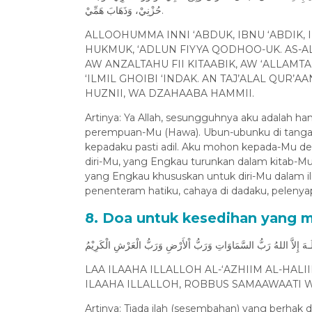
حُزْنِيْ، وَذَهَابَ هَمِّيْ.
ALLOOHUMMA INNI ‘ABDUK, IBNU ‘ABDIK, I
HUKMUK, ‘ADLUN FIYYA QODHOO-UK. AS-A
AW ANZALTAHU FII KITAABIK, AW ‘ALLAMTA
‘ILMIL GHOIBI ‘INDAK. AN TAJ’ALAL QUR’A
HUZNII, WA DZAHAABA HAMMII.
Artinya: Ya Allah, sesungguhnya aku adalah
perempuan-Mu (Hawa). Ubun-ubunku di tanga
kepadaku pasti adil. Aku mohon kepada-Mu de
diri-Mu, yang Engkau turunkan dalam kitab-Mu
yang Engkau khususkan untuk diri-Mu dalam il
penenteram hatiku, cahaya di dadaku, pelenya
8. Doa untuk kesedihan yang 
اَ إِلَـهَ إِلاَّ اللهُ رَبُّ السَّمَاوَاتِ وَرَبُّ اْلأَرْضِ وَرَبُّ الْعَرْشِ الْكَرِيْمُ
LAA ILAAHA ILLALLOH AL-‘AZHIIM AL-HALII
ILAAHA ILLALLOH, ROBBUS SAMAAWAATI W
Artinya: Tiada ilah (sesembahan) yang berhak