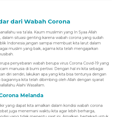
ndar dari Wabah Corona
bhanallahu wa ta’ala. Kaum muslimin yang In Syaa Allah
, dalam situasi genting karena wabah corona yang sudah
blik Indonesia jangan sampai membuat kita larut dalam
agai muslim yang baik, agama kita telah mengajarkan
musibah.
i berupa penyebaran wabah berupa virus Corona Covid-19 yang
m manusia di bumi pertiwi. Dengan hal ini kita sebagai
Penerbangan
Hotel
Penerbangan
Hotel
 diri sendiri, lakukan apa yang kita bisa tentunya dengan
s Turki “Winter
Paket Umroh Maulid Arbain 15
giannya kita telah dibimbing oleh Allah dengan syariat
easo...
Har...
lallahu Alaihi Wasallam.
Program 12 Hari
Full Program Mekah Madinah
 Corona Melanda
Program 15 Hari
.900.000
/ pax
Rp 36.000.000
/ pax
ikir yang dapat kita amalkan dalam kondisi wabah corona
obat juga menemani waktu kita agar lebih berharga,
isi yang tidak menentu saat ini. Amalkan, bertekad untuk