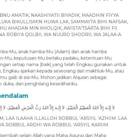
BNU AMATIK, NAASHIYATII BIYADIK, MAADHIN FIYYA
LUKA BIKULLISMIN HUWA LAK, SAMMAYTA BIHI NAFSAK,
HU AHADAN MIN KHOLQIK, AWISTA’TSARTA BIHI FII
ANA ROBII’A QOLBII, WA NUURO SHODRII, WA JALAA-A
 hamba-Mu, anak hamba-Mu (Adam) dan anak hamba
n-Mu, keputusan-Mu berlaku padaku, ketentuan-Mu
ngan setiap nama (baik) yang telah Engkau gunakan untuk
, Engkau ajarkan kepada seseorang dari makhluk-Mu, atau
mu gaib di sisi-Mu. Mohon jadikan Alquran sebagai
p duka, dan penghilang kesedihanku.
mendalam
لاَ إِلَـهَ إِلاَّ اللهُ الْعَظِيْمُ الْحَلِيْمُ، لاَ إِلَـهَ إِلاَّ اللهُ رَبُّ الْعَرْشِ الْعَظِيْمُ، ل
M, LAA ILAAHA ILLALLOH ROBBUL ‘ARSYIL ‘AZHIIM. LAA
A ROBBUL ARDHI WA ROBBUL ‘ARSYIL KARIIM.
 disembah selain Allah yang Maha Agung dan Maha