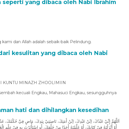
 seperti yang dibaca oleh Nabi Ibrahim
 kami dan Allah adalah sebaik-baik Pelindung.
ari kesulitan yang dibaca oleh Nabi
II KUNTU MINAZH ZHOOLIMIIN
disembah kecuali Engkau, Mahasuci Engkau, sesungguhnya
aman hati dan dihilangkan kesedihan
اَللَّهُمَّ إِنِّيْ عَبْدُكَ، اِبْنُ عَبْدِكَ، اِبْنُ أَمَتِكَ، نَاصِيَتِيْ بِيَدِكَ، مَاضٍ فِيَّ حُكْمُكَ،،
أَوْ أَنْزَلْتَهُ فِيْ كِتَابِكَ، أَوْ عَلَّمْتَهُ أَحَدًا مِنْ خَلْقِكَ، أَوِ اسْتَأْثَرْتَ بِهِ فِيْ عِلْمِ الْ