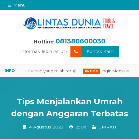
Menu
081380600030
Hotline
Informasi lebih lanjut?
Kontak Kami
 Resmi Kemenag yang telah teruji.
Ingin Menjalankan Iba
PROMO
Tips Menjalankan Umrah
dengan Anggaran Terbatas
4 Agustus 2023
250x
UMRAH