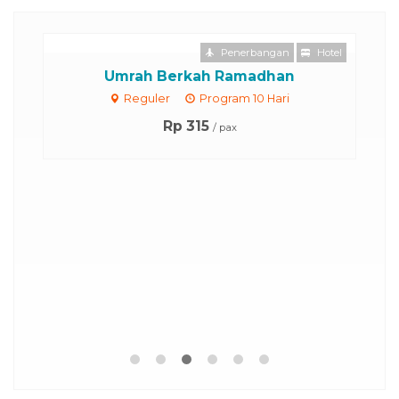
otel
Penerbangan
Hotel
...
Umrah Berkah Ramadhan
Reguler
Program 10 Hari
Rp 315
/ pax
nloader