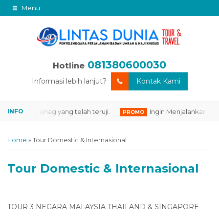
Menu
081380600030
Hotline
Informasi lebih lanjut?
Kontak Kami
smi Kemenag yang telah teruji.
Ingin Menjalankan Ibada
PROMO
Home
»
Tour Domestic & Internasional
Tour Domestic & Internasional
TOUR 3 NEGARA MALAYSIA THAILAND & SINGAPORE