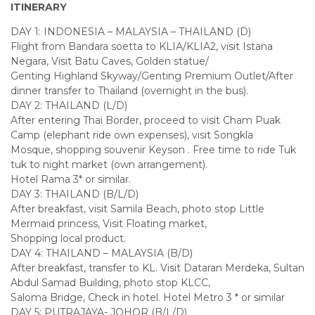
ITINERARY
DAY 1: INDONESIA – MALAYSIA – THAILAND (D)
Flight from Bandara soetta to KLIA/KLIA2, visit Istana
Negara, Visit Batu Caves, Golden statue/
Genting Highland Skyway/Genting Premium Outlet/After
dinner transfer to Thailand (overnight in the bus).
DAY 2: THAILAND (L/D)
After entering Thai Border, proceed to visit Cham Puak
Camp (elephant ride own expenses), visit Songkla
Mosque, shopping souvenir Keyson . Free time to ride Tuk
tuk to night market (own arrangement).
Hotel Rama 3* or similar.
DAY 3: THAILAND (B/L/D)
After breakfast, visit Samila Beach, photo stop Little
Mermaid princess, Visit Floating market,
Shopping local product.
DAY 4: THAILAND – MALAYSIA (B/D)
After breakfast, transfer to KL. Visit Dataran Merdeka, Sultan
Abdul Samad Building, photo stop KLCC,
Saloma Bridge, Check in hotel. Hotel Metro 3 * or similar
DAY 5: PUTRAJAYA- JOHOR (B/L/D)