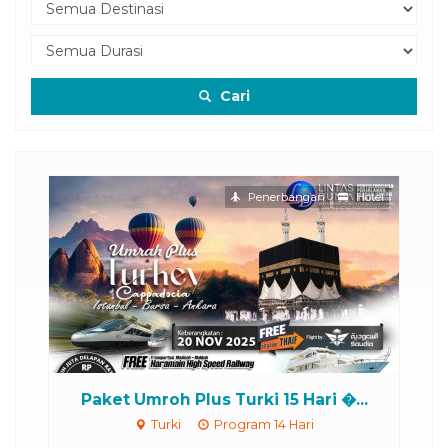
Cari
otel
Penerbangan
Hotel
..
Paket Umroh Plus Turki 15 Hari �...
Um
Turki
Program 14 Hari