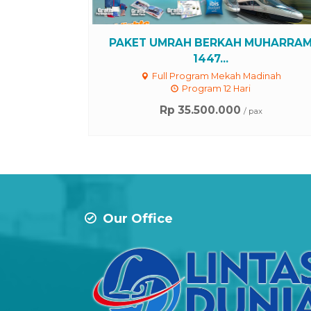
PAKET UMRAH BERKAH MUHARRA
1447...
Full Program Mekah Madinah
Program 12 Hari
Rp 35.500.000
/ pax
Our Office