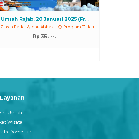
Umrah Rajab, 20 Januari 2025 (Fr...
Ziarah Badar & Ibnu Abbas
Program 13 Hari
Rp 35
/ pax
Layanan
ket Umrah
ket Wisata
sata Domestic