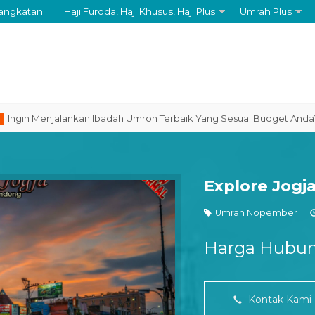
angkatan
Haji Furoda, Haji Khusus, Haji Plus
Umrah Plus
n Menjalankan Ibadah Umroh Terbaik Yang Sesuai Budget Anda? SEGE
Explore Jogj
Umrah Nopember
Harga Hubun
Kontak Kami