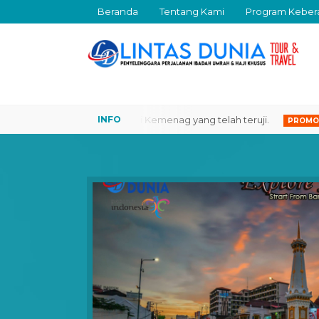
Beranda
Tentang Kami
Program Keber
. Biro Perjalanan Resmi Kemenag yang telah teruji.
Ingi
PROMO