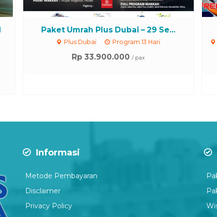
M
Paket Umrah Plus Dubai – 29 Se...
Plus Dubai
Program 13 Hari
Rp 33.900.000
/ pax
Informasi
Metode Pembayaran
Pa
Disclaimer
Pa
P
rivacy Policy
Wi