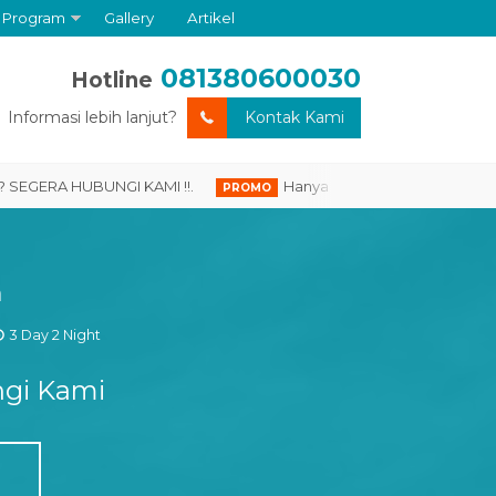
Program
Gallery
Artikel
081380600030
Hotline
Informasi lebih lanjut?
Kontak Kami
RA HUBUNGI KAMI !!.
Hanya untuk anda yang DAFTAR HARI I
PROMO
a
3 Day 2 Night
gi Kami