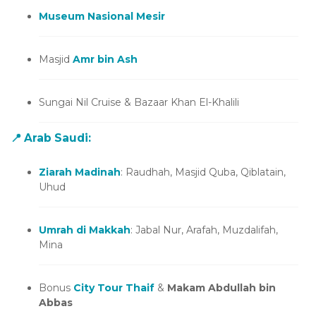
Museum Nasional Mesir
Masjid
Amr bin Ash
Sungai Nil Cruise & Bazaar Khan El-Khalili
📍
Arab Saudi
:
Ziarah Madinah
: Raudhah, Masjid Quba, Qiblatain,
Uhud
Umrah di Makkah
: Jabal Nur, Arafah, Muzdalifah,
Mina
Bonus
City Tour Thaif
&
Makam Abdullah bin
Abbas