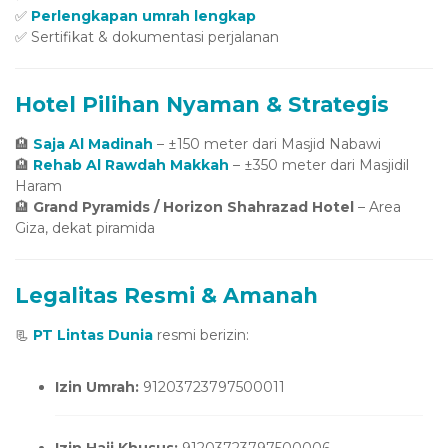
✅
Perlengkapan umrah lengkap
✅ Sertifikat & dokumentasi perjalanan
Hotel Pilihan Nyaman & Strategis
🏨
Saja Al Madinah
– ±150 meter dari Masjid Nabawi
🏨
Rehab Al Rawdah Makkah
– ±350 meter dari Masjidil
Haram
🏨
Grand Pyramids / Horizon Shahrazad Hotel
– Area
Giza, dekat piramida
Legalitas Resmi & Amanah
📃
PT Lintas Dunia
resmi berizin:
Izin Umrah:
91203723797500011
Izin Haji Khusus:
91203723797500006