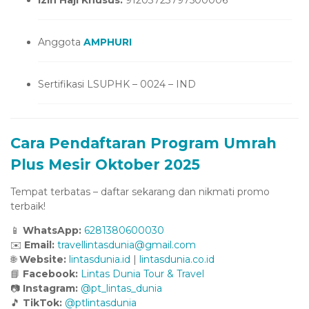
Anggota
AMPHURI
Sertifikasi LSUPHK – 0024 – IND
Cara Pendaftaran Program Umrah
Plus Mesir Oktober 2025
Tempat terbatas – daftar sekarang dan nikmati promo
terbaik!
📱
WhatsApp:
6281380600030
✉️
Email:
travellintasdunia@gmail.com
🌐
Website:
lintasdunia.id
|
lintasdunia.co.id
📘
Facebook:
Lintas Dunia Tour & Travel
📷
Instagram:
@pt_lintas_dunia
🎵
TikTok:
@ptlintasdunia