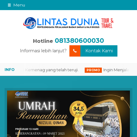
Menu
081380600030
Hotline
Informasi lebih lanjut?
Kontak Kami
 Resmi Kemenag yang telah teruji.
Ingin Menjalankan Iba
PROMO