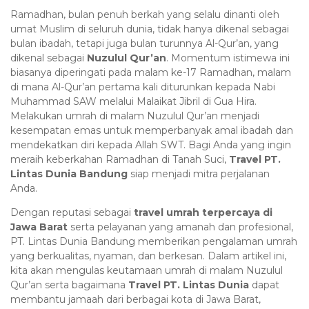
Ramadhan, bulan penuh berkah yang selalu dinanti oleh
umat Muslim di seluruh dunia, tidak hanya dikenal sebagai
bulan ibadah, tetapi juga bulan turunnya Al-Qur’an, yang
dikenal sebagai
Nuzulul Qur’an
. Momentum istimewa ini
biasanya diperingati pada malam ke-17 Ramadhan, malam
di mana Al-Qur’an pertama kali diturunkan kepada Nabi
Muhammad SAW melalui Malaikat Jibril di Gua Hira.
Melakukan umrah di malam Nuzulul Qur’an menjadi
kesempatan emas untuk memperbanyak amal ibadah dan
mendekatkan diri kepada Allah SWT. Bagi Anda yang ingin
meraih keberkahan Ramadhan di Tanah Suci,
Travel PT.
Lintas Dunia Bandung
siap menjadi mitra perjalanan
Anda.
Dengan reputasi sebagai
travel umrah terpercaya di
Jawa Barat
serta pelayanan yang amanah dan profesional,
PT. Lintas Dunia Bandung memberikan pengalaman umrah
yang berkualitas, nyaman, dan berkesan. Dalam artikel ini,
kita akan mengulas keutamaan umrah di malam Nuzulul
Qur’an serta bagaimana
Travel PT. Lintas Dunia
dapat
membantu jamaah dari berbagai kota di Jawa Barat,