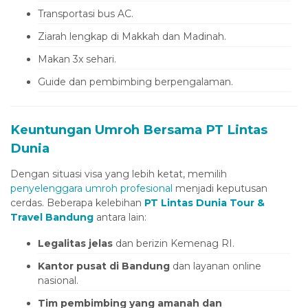
deneme bonusu
Transportasi bus AC.
deneme bonusu
Ziarah lengkap di Makkah dan Madinah.
Makan 3x sehari.
sstiktok
Guide dan pembimbing berpengalaman.
free youtube mp3 downloader
porno
Keuntungan Umroh Bersama PT Lintas
ojobet
Dunia
ulibet
Dengan situasi visa yang lebih ketat, memilih
vdcasino
penyelenggara umroh profesional
menjadi keputusan
cerdas. Beberapa kelebihan
PT Lintas Dunia Tour &
casibom
Travel Bandung
antara lain:
Hacking Forum
Legalitas jelas
dan berizin Kemenag RI.
ıbrıs escort
Kantor pusat di Bandung
dan layanan online
etpark giriş
nasional.
dcasino giriş
Tim pembimbing yang amanah dan