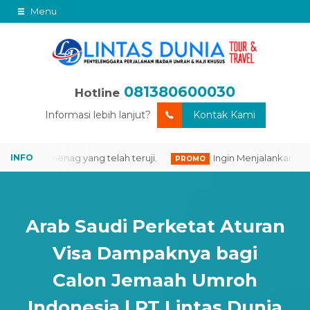
Menu
Hacklink panel
Hacklink panel
acklink paketleri
081380600030
Hacklink
Hotline
Hacklink
Informasi lebih lanjut?
Kontak Kami
Hacklink
 Kemenag yang telah teruji.
Ingin Menjalankan Ibadah U
PROMO
Hacklink
Hacklink panel
Hacklink panel
Arab Saudi Perketat Aturan
Hacklink panel
Visa Dampaknya bagi
Hacklink panel
Calon Jemaah Umroh
Hacklink panel
Indonesia | PT Lintas Dunia
Hacklink panel