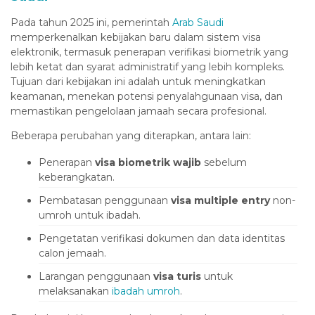
Hacklink panel
Pada tahun 2025 ini, pemerintah
Arab Saudi
Hacklink panel
memperkenalkan kebijakan baru dalam sistem visa
elektronik, termasuk penerapan verifikasi biometrik yang
lluminati
lebih ketat dan syarat administratif yang lebih kompleks.
Hacklink
Tujuan dari kebijakan ini adalah untuk meningkatkan
keamanan, menekan potensi penyalahgunaan visa, dan
Hacklink Panel
memastikan pengelolaan jamaah secara profesional.
Hacklink
Beberapa perubahan yang diterapkan, antara lain:
Hacklink Panel
Penerapan
visa biometrik wajib
sebelum
keberangkatan.
Masal oku
Pembatasan penggunaan
visa multiple entry
non-
Hacklink Panel
umroh untuk ibadah.
Hacklink Panel
Pengetatan verifikasi dokumen dan data identitas
Hacklink panel
calon jemaah.
Larangan penggunaan
visa turis
untuk
Masal Oku
melaksanakan
ibadah umroh
.
Hacklink