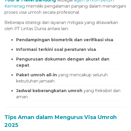
Tour & Travel Bandung
sebagai
agen umroh berizin
Kemenag
memiliki pengalaman panjang dalam menangani
Hacklink panel
proses visa umroh secara profesional.
Hacklink
Beberapa strategi dan layanan mitigasi yang ditawarkan
oleh PT Lintas Dunia antara lain:
Hacklink panel
Hacklink panel
Pendampingan biometrik dan verifikasi visa
.
Informasi terkini soal peraturan visa
.
Hacklink panel
Pengurusan dokumen dengan akurat dan
Hacklink panel
cepat
.
Hacklink panel
Paket umroh all-in
yang mencakup seluruh
Hacklink panel
kebutuhan jamaah.
Jadwal keberangkatan umroh
yang fleksibel dan
Hacklink panel
aman.
Hacklink panel
Hacklink panel
Tips Aman dalam Mengurus Visa Umroh
Hacklink panel
2025