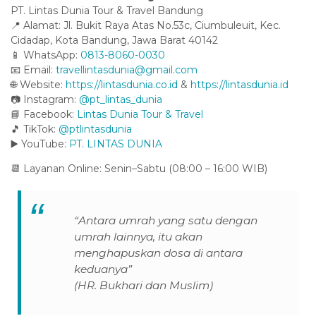
PT. Lintas Dunia Tour & Travel Bandung
📍 Alamat: Jl. Bukit Raya Atas No.53c, Ciumbuleuit, Kec.
Cidadap, Kota Bandung, Jawa Barat 40142
📱 WhatsApp:
0813-8060-0030
📧 Email:
travellintasdunia@gmail.com
🌐 Website:
https://lintasdunia.co.id
&
https://lintasdunia.id
📷 Instagram:
@pt_lintas_dunia
📘 Facebook:
Lintas Dunia Tour & Travel
🎵 TikTok:
@ptlintasdunia
▶️ YouTube:
PT. LINTAS DUNIA
📆 Layanan Online: Senin–Sabtu (08:00 – 16:00 WIB)
“Antara umrah yang satu dengan
umrah lainnya, itu akan
menghapuskan dosa di antara
keduanya”
(HR. Bukhari dan Muslim)