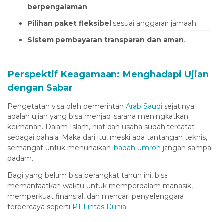
berpengalaman
.
sapanca escort
Pilihan paket fleksibel
sesuai anggaran jamaah.
ojobet giriş
Sistem pembayaran transparan dan aman
.
marsbahis
holiganbet
Perspektif Keagamaan: Menghadapi Ujian
ojobet
dengan Sabar
ipobet giriş
Pengetatan visa oleh pemerintah
Arab Saudi
sejatinya
oliganbet giriş
adalah ujian yang bisa menjadi sarana meningkatkan
keimanan. Dalam Islam, niat dan usaha sudah tercatat
tipobet
sebagai pahala. Maka dari itu, meski ada tantangan teknis,
semangat untuk menunaikan
ibadah umroh
jangan sampai
matadorbet oyna
padam.
ixbet
Bagi yang belum bisa berangkat tahun ini, bisa
ixbet
memanfaatkan waktu untuk memperdalam manasik,
memperkuat finansial, dan mencari penyelenggara
ojobet
terpercaya seperti
PT Lintas Dunia
.
arsbahis giriş