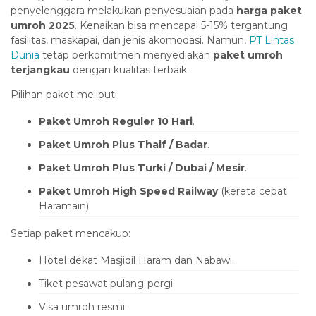
Hacklink Panel
penyelenggara melakukan penyesuaian pada
harga paket
umroh 2025
. Kenaikan bisa mencapai 5-15% tergantung
Hacklink panel
fasilitas, maskapai, dan jenis akomodasi. Namun,
PT Lintas
Dunia
tetap berkomitmen menyediakan
paket umroh
escort sakarya
terjangkau
dengan kualitas terbaik.
Hacklink panel
Pilihan paket meliputi:
Hacklink panel
Paket Umroh Reguler 10 Hari
.
acklink giriş
Paket Umroh Plus Thaif / Badar
.
ojobet
Paket Umroh Plus Turki / Dubai / Mesir
.
ojobet
Paket Umroh High Speed Railway
(kereta cepat
ojobet
Haramain).
ojobet
Setiap paket mencakup:
vdcasino
Hotel dekat Masjidil Haram dan Nabawi.
deneme bonusu
Tiket pesawat pulang-pergi.
deneme bonusu
Visa umroh resmi.