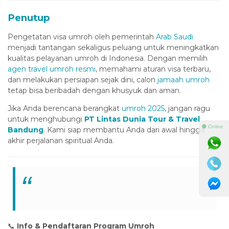
vdcasino
Penutup
ojobet
Pengetatan visa umroh oleh pemerintah
Arab Saudi
menjadi tantangan sekaligus peluang untuk meningkatkan
betpark
kualitas pelayanan umroh di Indonesia. Dengan memilih
agen travel umroh resmi
, memahami aturan visa terbaru,
ojobet giriş
dan melakukan persiapan sejak dini, calon
jamaah umroh
vdcasino
tetap bisa beribadah dengan khusyuk dan aman.
grandpashabet
Jika Anda berencana berangkat
umroh 2025
, jangan ragu
untuk menghubungi
PT Lintas Dunia Tour & Travel
ojobet
⚫ Online
Bandung
. Kami siap membantu Anda dari awal hingga
akhir perjalanan spiritual Anda.
ojobet
holiganbet
Hacklink Panel
1xbet
📞
Info & Pendaftaran Program Umroh