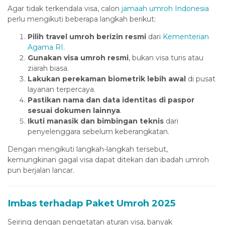
acklink satın al
Agar tidak terkendala visa, calon
jamaah umroh Indonesia
Hacklink Panel
perlu mengikuti beberapa langkah berikut:
acklink satın al
Pilih travel umroh berizin resmi
dari
Kementerian
Agama RI
.
Hacklink
Gunakan visa umroh resmi
, bukan visa turis atau
ziarah biasa.
tubidy
Lakukan perekaman biometrik lebih awal
di pusat
Hacklink Panel
layanan terpercaya.
Pastikan nama dan data identitas di paspor
Hacklink Panel
sesuai dokumen lainnya
.
Ikuti manasik dan bimbingan teknis
dari
Hacklink Panel
penyelenggara sebelum keberangkatan.
Hacklink Panel
Dengan mengikuti langkah-langkah tersebut,
Hacklink Panel
kemungkinan gagal visa dapat ditekan dan ibadah umroh
pun berjalan lancar.
Hacklink Panel
Hacklink Panel
Imbas terhadap Paket Umroh 2025
Hacklink Panel
Seiring dengan pengetatan aturan visa, banyak