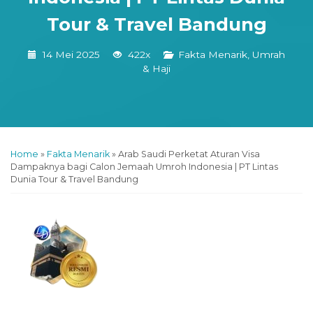
Tour & Travel Bandung
Hacklink panel
Hacklink panel
14 Mei 2025
422x
Fakta Menarik
,
Umrah
& Haji
Hacklink panel
Hacklink panel
Hacklink panel
Hacklink panel
Home
»
Fakta Menarik
»
Arab Saudi Perketat Aturan Visa
Dampaknya bagi Calon Jemaah Umroh Indonesia | PT Lintas
Hacklink panel
Dunia Tour & Travel Bandung
acklink satın al
Hacklink panel
Hacklink panel
Hacklink panel
Hacklink panel