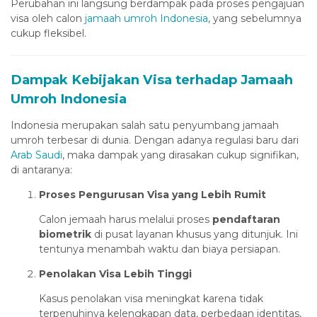
Perubahan ini langsung berdampak pada proses pengajuan
Hacklink panel
visa oleh calon
jamaah umroh Indonesia
, yang sebelumnya
cukup fleksibel.
Hacklink panel
Hacklink panel
Dampak Kebijakan Visa terhadap Jamaah
Hacklink
Umroh Indonesia
Hacklink
Indonesia merupakan salah satu penyumbang jamaah
Hacklink
umroh terbesar di dunia. Dengan adanya regulasi baru dari
Arab Saudi
, maka dampak yang dirasakan cukup signifikan,
Hacklink panel
di antaranya:
Hacklink panel
Proses Pengurusan Visa yang Lebih Rumit
Hacklink
Calon jemaah harus melalui proses
pendaftaran
biometrik
di pusat layanan khusus yang ditunjuk. Ini
Hacklink
tentunya menambah waktu dan biaya persiapan.
Buy Hacklink
Penolakan Visa Lebih Tinggi
Hacklink
Kasus penolakan visa meningkat karena tidak
acklink satın al
terpenuhinya kelengkapan data, perbedaan identitas,