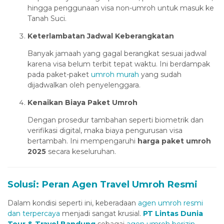
hingga penggunaan visa non-umroh untuk masuk ke
Hacklink panel
Tanah Suci.
Hacklink panel
Keterlambatan Jadwal Keberangkatan
Hacklink panel
Banyak jamaah yang gagal berangkat sesuai jadwal
karena visa belum terbit tepat waktu. Ini berdampak
Hacklink panel
pada paket-paket
umroh murah
yang sudah
Hacklink panel
dijadwalkan oleh penyelenggara.
Hacklink panel
Kenaikan Biaya Paket Umroh
Hacklink panel
Dengan prosedur tambahan seperti biometrik dan
verifikasi digital, maka biaya pengurusan visa
Hacklink panel
bertambah. Ini mempengaruhi
harga paket umroh
2025
secara keseluruhan.
Hacklink panel
Hacklink panel
Solusi: Peran Agen Travel Umroh Resmi
Hacklink panel
Dalam kondisi seperti ini, keberadaan
agen umroh resmi
Hacklink panel
dan terpercaya
menjadi sangat krusial.
PT Lintas Dunia
Hacklink panel