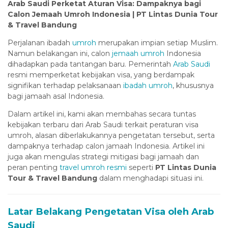
Hacklink panel
Arab Saudi Perketat Aturan Visa: Dampaknya bagi
Calon Jemaah Umroh Indonesia | PT Lintas Dunia Tour
Hacklink panel
& Travel Bandung
Hacklink panel
Perjalanan ibadah
umroh
merupakan impian setiap Muslim.
Namun belakangan ini, calon
jemaah umroh
Indonesia
Hacklink panel
dihadapkan pada tantangan baru. Pemerintah
Arab Saudi
Hacklink panel
resmi memperketat kebijakan visa, yang berdampak
signifikan terhadap pelaksanaan
ibadah umroh
, khususnya
Hacklink panel
bagi jamaah asal Indonesia.
Hacklink panel
Dalam artikel ini, kami akan membahas secara tuntas
kebijakan terbaru dari Arab Saudi terkait peraturan visa
Hacklink panel
umroh, alasan diberlakukannya pengetatan tersebut, serta
Hacklink panel
dampaknya terhadap calon jamaah Indonesia. Artikel ini
juga akan mengulas strategi mitigasi bagi jamaah dan
Hacklink panel
peran penting
travel umroh resmi
seperti
PT Lintas Dunia
Tour & Travel Bandung
dalam menghadapi situasi ini.
Hacklink panel
Hacklink panel
Latar Belakang Pengetatan Visa oleh Arab
Hacklink panel
Saudi