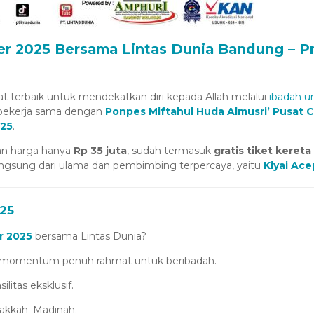
 2025 Bersama Lintas Dunia Bandung – Pro
terbaik untuk mendekatkan diri kepada Allah melalui
ibadah u
ekerja sama dengan
Ponpes Miftahul Huda Almusri’ Pusat Ci
025
.
n harga hanya
Rp 35 juta
, sudah termasuk
gratis tiket keret
gsung dari ulama dan pembimbing terpercaya, yaitu
Kiyai Ace
25
r 2025
bersama Lintas Dunia?
momentum penuh rahmat untuk beribadah.
litas eksklusif.
kkah–Madinah.