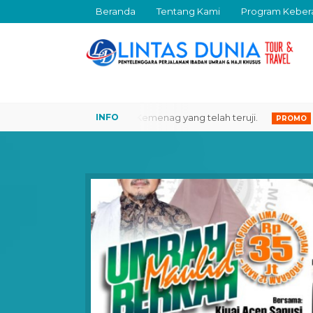
Beranda
Tentang Kami
Program Keber
iro Perjalanan Resmi Kemenag yang telah teruji.
Ingin M
PROMO