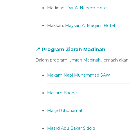
Madinah:
Dar Al Naeem Hotel
Makkah:
Maysan Al Maqam Hotel
📍
Program Ziarah Madinah
Dalam program
Umrah Madinah
, jemaah akan
Makam Nabi Muhammad SAW
Makam Baqee
Masjid Ghunamah
Masjid Abu Bakar Siddiq