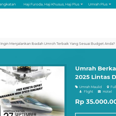
angkatan
Haji Furoda, Haji Khusus, Haji Plus
Umrah Plus
enjalankan Ibadah Umroh Terbaik Yang Sesuai Budget Anda? SEGERA 
Umrah Berka
2025 Lintas 
Umrah Maulid
Fu
Flight
Hotel
Rp 35.000.0