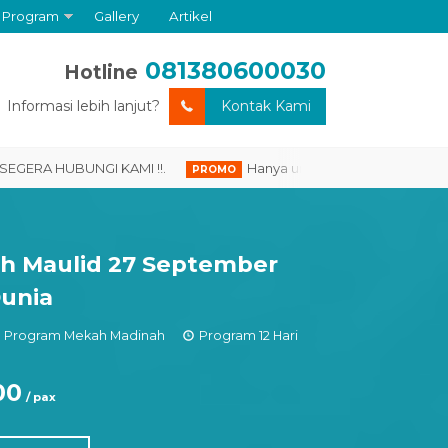
Program
Gallery
Artikel
081380600030
Hotline
Informasi lebih lanjut?
Kontak Kami
HUBUNGI KAMI !!.
Hanya untuk anda yang DAFTAR HARI INI, 
PROMO
h Maulid 27 September
Dunia
ll Program Mekah Madinah
Program 12 Hari
00
/ pax