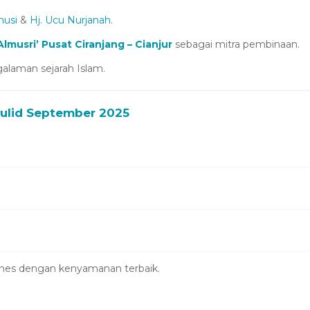
nusi
&
Hj. Ucu Nurjanah
.
musri’ Pusat Ciranjang – Cianjur
sebagai mitra pembinaan.
aman sejarah Islam.
ulid September 2025
irlines dengan kenyamanan terbaik.