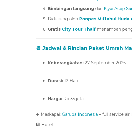
Bimbingan langsung
dari
Kiyai Acep Sa
Didukung oleh
Ponpes Miftahul Huda Al
Gratis
City Tour Thaif
menambah pengal
📆 Jadwal & Rincian
Paket Umrah Ma
Keberangkatan:
27 September 2025
Durasi:
12 Hari
Harga:
Rp 35 juta
✈️ Maskapai:
Garuda Indonesia
– full service a
🏨 Hotel: