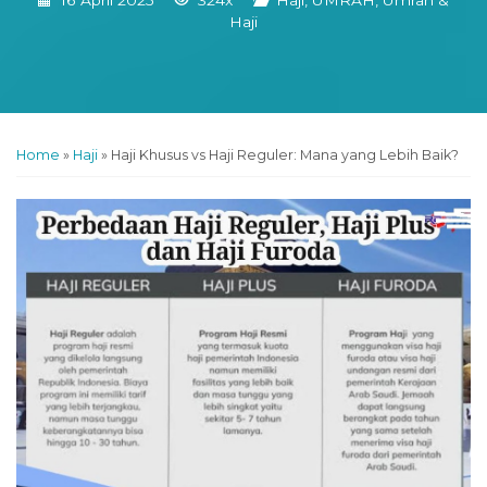
16 April 2025
324x
Haji
,
UMRAH
,
Umrah &
Haji
Home
»
Haji
»
Haji Khusus vs Haji Reguler: Mana yang Lebih Baik?