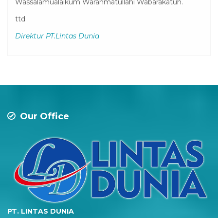
Wassalamualaikum Warahmatullahi Wabarakatuh.
ttd
Direktur PT.Lintas Dunia
Our Office
PT. LINTAS DUNIA