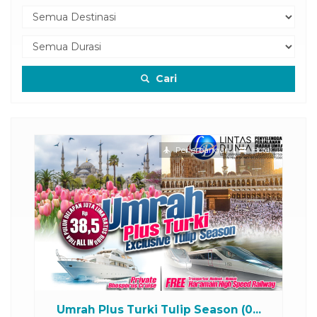
Cari
otel
Penerbangan
Hotel
...
Umrah Plus Turki Tulip Season (0...