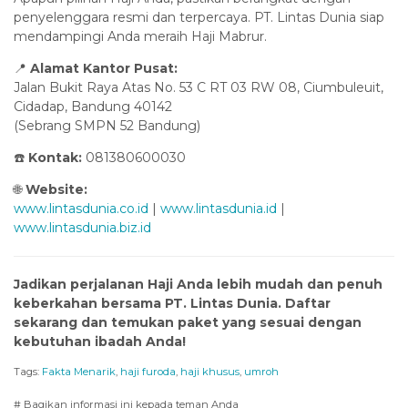
penyelenggara resmi dan terpercaya. PT. Lintas Dunia siap
mendampingi Anda meraih Haji Mabrur.
📍
Alamat Kantor Pusat:
Jalan Bukit Raya Atas No. 53 C RT 03 RW 08, Ciumbuleuit,
Cidadap, Bandung 40142
(Sebrang SMPN 52 Bandung)
☎️
Kontak:
081380600030
🌐
Website:
www.lintasdunia.co.id
|
www.lintasdunia.id
|
www.lintasdunia.biz.id
Jadikan perjalanan Haji Anda lebih mudah dan penuh
keberkahan bersama PT. Lintas Dunia. Daftar
sekarang dan temukan paket yang sesuai dengan
kebutuhan ibadah Anda!
Tags:
Fakta Menarik
,
haji furoda
,
haji khusus
,
umroh
# Bagikan informasi ini kepada teman Anda