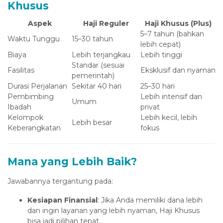
Khusus
Aspek
Haji Reguler
Haji Khusus (Plus)
5–7 tahun (bahkan
Waktu Tunggu
15–30 tahun
lebih cepat)
Biaya
Lebih terjangkau
Lebih tinggi
Standar (sesuai
Fasilitas
Eksklusif dan nyaman
pemerintah)
Durasi Perjalanan
Sekitar 40 hari
25–30 hari
Pembimbing
Lebih intensif dan
Umum
Ibadah
privat
Kelompok
Lebih kecil, lebih
Lebih besar
Keberangkatan
fokus
Mana yang Lebih Baik?
Jawabannya tergantung pada:
Kesiapan Finansial
: Jika Anda memiliki dana lebih
dan ingin layanan yang lebih nyaman, Haji Khusus
bisa jadi pilihan tepat.